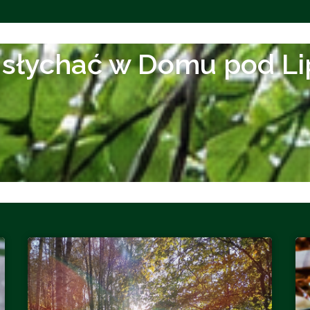
 słychać w Domu pod Li