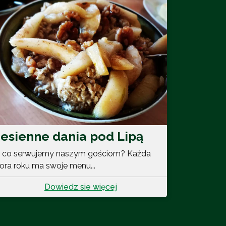
Jesienne dania pod Lipą
 co serwujemy naszym gościom? Każda
ora roku ma swoje menu...
Dowiedz sie więcej