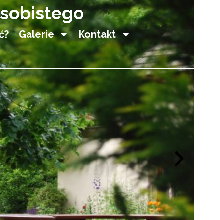
owym, potańczyć,
ć?
Galerie
Kontakt
ie!