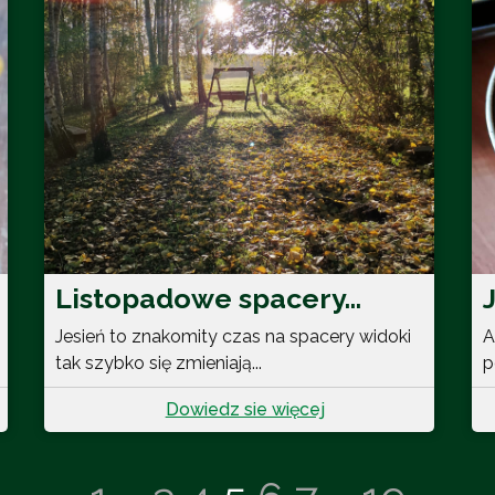
Listopadowe spacery…
Jesień to znakomity czas na spacery widoki
A
tak szybko się zmieniają...
p
Dowiedz sie więcej