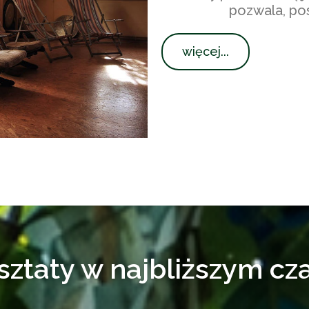
pozwala, pos
więcej...
ztaty w najbliższym czas