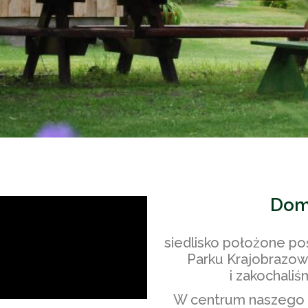
Dom
siedlisko położone po
Parku Krajobrazow
i zakochaliś
W centrum naszego g