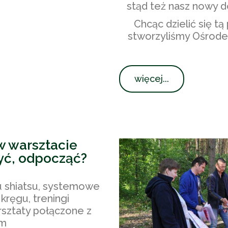
stąd też nasz nowy 
Chcąc dzielić się tą 
stworzyliśmy Ośrod
więcej...
w warsztacie
yć, odpocząć?
żu shiatsu, systemowe
kręgu, treningi
rsztaty połączone z
em