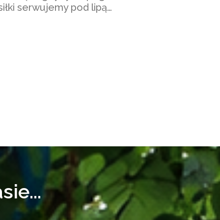
iłki serwujemy pod lipą…
ie...