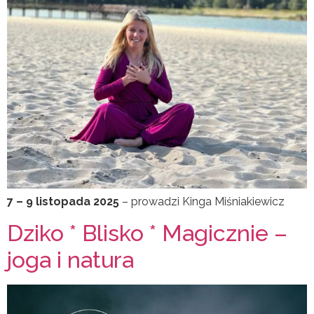
7 – 9 listopada 2025
– prowadzi Kinga Miśniakiewicz
Dziko * Blisko * Magicznie –
joga i natura