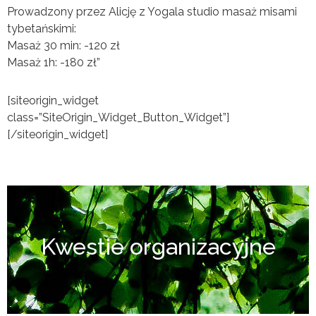
Prowadzony przez Alicję z Yogala studio masaż misami
tybetańskimi:
Masaż 30 min: -120 zł
Masaż 1h: -180 zł”
[siteorigin_widget
class=”SiteOrigin_Widget_Button_Widget”]
[/siteorigin_widget]
Kwestie organizacyjne