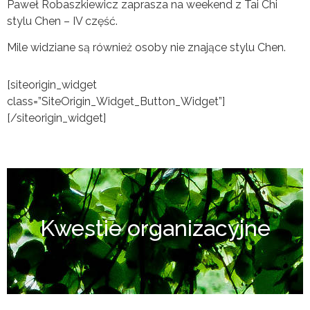
Paweł Robaszkiewicz zaprasza na weekend z Tai Chi
stylu Chen – IV część.
Mile widziane są również osoby nie znające stylu Chen.
[siteorigin_widget
class=”SiteOrigin_Widget_Button_Widget”]
[/siteorigin_widget]
Kwestie organizacyjne