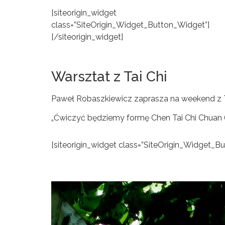
[siteorigin_widget
class=”SiteOrigin_Widget_Button_Widget”]
[/siteorigin_widget]
Warsztat z Tai Chi
Paweł Robaszkiewicz zaprasza na weekend z T
„Ćwiczyć będziemy formę Chen Tai Chi Chuan (
[siteorigin_widget class=”SiteOrigin_Widget_B