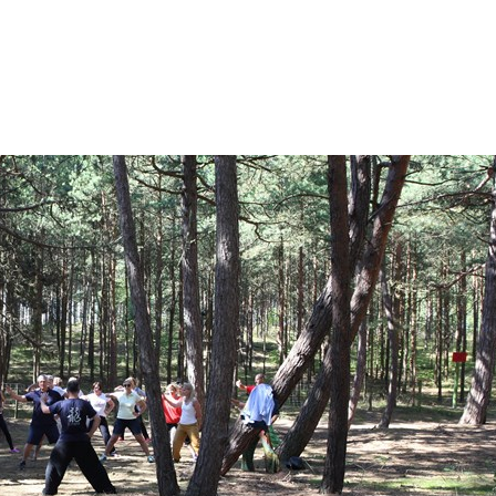
O nas
Oferta
Warsztaty
Co słycha