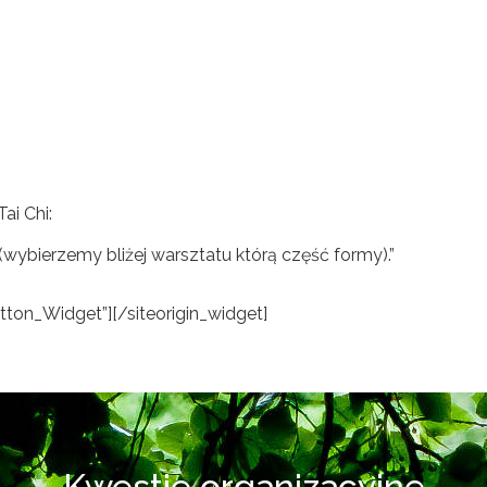
ai Chi:
wybierzemy bliżej warsztatu którą część formy).”
utton_Widget”]
[/siteorigin_widget]
Kwestie organizacyjne