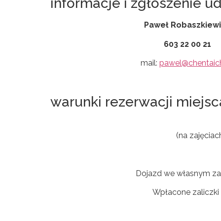
informacje i zgłoszenie ud
Paweł Robaszkiew
603 22 00 21
mail:
pawel@chentaich
warunki rezerwacji miejsc
(na zajęcia
Dojazd we własnym zak
Wpłacone zaliczki