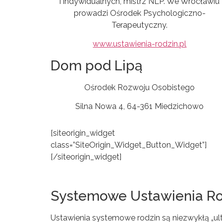
i indywidualnych, mistrz NLP. We Wrocławiu
prowadzi Ośrodek Psychologiczno-
Terapeutyczny.
www.ustawienia-rodzin.pl
Dom pod Lipą
Ośrodek Rozwoju Osobistego
Silna Nowa 4, 64-361 Miedzichowo
[siteorigin_widget
class=”SiteOrigin_Widget_Button_Widget”]
[/siteorigin_widget]
Systemowe Ustawienia Ro
Ustawienia systemowe rodzin są niezwykłą „ult