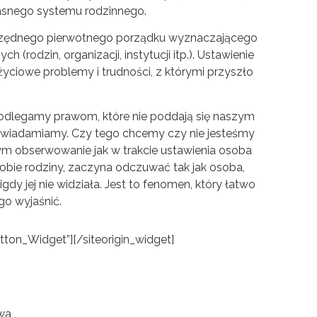
łasnego systemu rodzinnego.
adrzędnego pierwotnego porządku wyznaczającego
rodzin, organizacji, instytucji itp.). Ustawienie
życiowe problemy i trudności, z którymi przyszło
 podlegamy prawom, które nie poddają się naszym
 uświadamiamy. Czy tego chcemy czy nie jesteśmy
ym obserwowanie jak w trakcie ustawienia osoba
obie rodziny, zaczyna odczuwać tak jak osoba,
nigdy jej nie widziała. Jest to fenomen, który łatwo
go wyjaśnić.
utton_Widget”]
[/siteorigin_widget]
owa