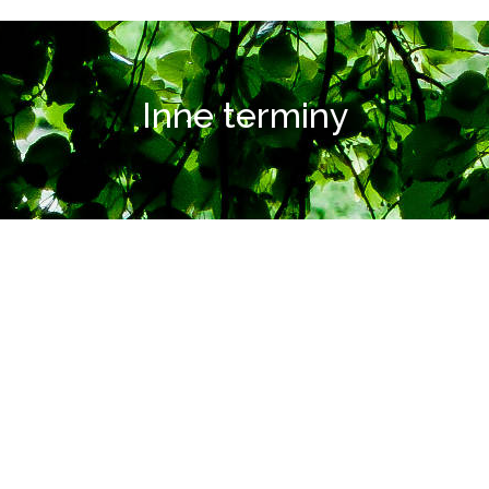
Inne terminy
i
i