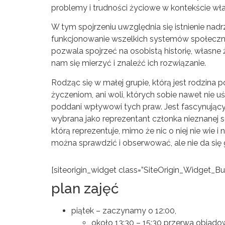
problemy i trudności życiowe w kontekście w
W tym spojrzeniu uwzględnia się istnienie n
funkcjonowanie wszelkich systemów społecznych (
pozwala spojrzeć na osobistą historię, własne 
nam się mierzyć i znaleźć ich rozwiązanie.
Rodząc się w małej grupie, którą jest rodzina
życzeniom, ani woli, których sobie nawet nie
poddani wpływowi tych praw. Jest fascynując
wybrana jako reprezentant członka nieznanej s
którą reprezentuje, mimo że nic o niej nie wie i 
można sprawdzić i obserwować, ale nie da się 
[siteorigin_widget class=”SiteOrigin_Widget_B
plan zajęć
piątek – zaczynamy o 12:00,
około 13:30 – 15:30 przerwa obiad