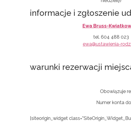
niedzielę)
informacje i zgłoszenie ud
Ewa Bruss-Kwiatko
tel. 604 488 023
ewa@ustawienia-rodzi
warunki rezerwacji miejsc
Obowiązuje re
Numer konta do 
[siteorigin_widget class=”SiteOrigin_Widget_B