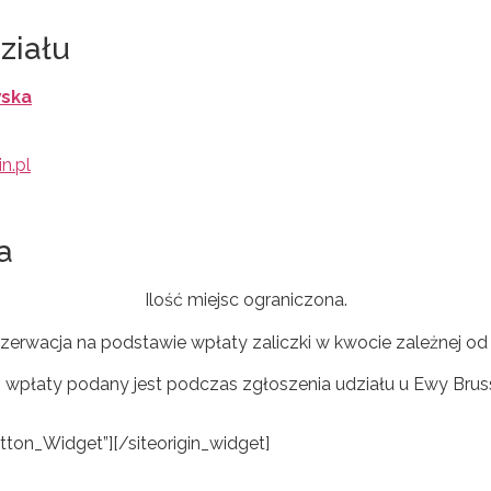
ziału
wska
n.pl
a
Ilość miejsc ograniczona.
zerwacja na podstawie wpłaty zaliczki w kwocie zależnej od 
wpłaty podany jest podczas zgłoszenia udziału u Ewy Brus
utton_Widget”]
[/siteorigin_widget]