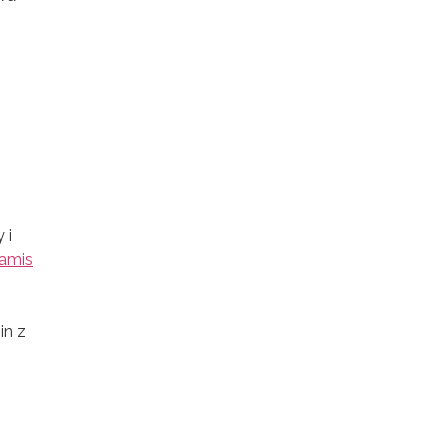
 i
amis
in z