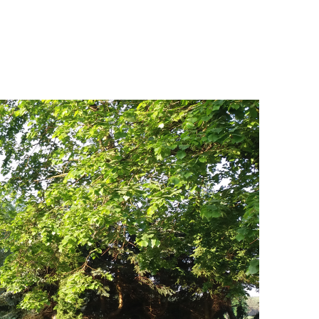
O nas
Oferta
Warsztaty
Co słycha