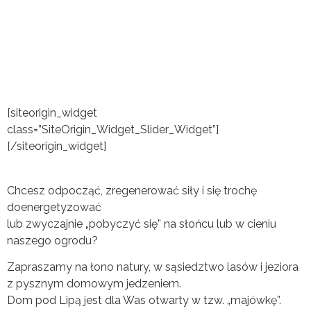
[siteorigin_widget
class=”SiteOrigin_Widget_Slider_Widget”]
[/siteorigin_widget]
Chcesz odpocząć, zregenerować siły i się trochę
doenergetyzować
lub zwyczajnie „pobyczyć się” na słońcu lub w cieniu
naszego ogrodu?
Zapraszamy na łono natury, w sąsiedztwo lasów i jeziora
z pysznym domowym jedzeniem.
Dom pod Lipą jest dla Was otwarty w tzw. „majówkę”.