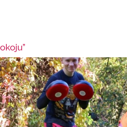
O nas
Oferta
Warsztaty
Co słycha
okoju”