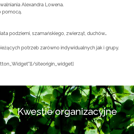
walniania Alexandra Lowena.
go pomocą.
ata podziemi, szamańskiego, zwierząt, duchów…
ieżących potrzeb zarówno indywidualnych jak i grupy.
utton_Widget”]
[/siteorigin_widget]
Kwestie organizacyjne