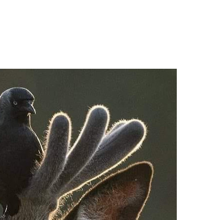
O nas
Oferta
Warsztaty
Co słycha