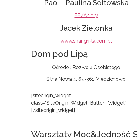
Pao – Paulina Sołtowska
FB/Anioły
Jacek Zielonka
www.shangri-la.com.pl
Dom pod Lipą
Ośrodek Rozwoju Osobistego
Silna Nowa 4, 64-361 Miedzichowo
[siteorigin_widget
class=”SiteOrigin_Widget_Button_Widget”]
[/siteorigin_widget]
Warsztaty Moc&Jedność 