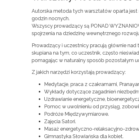
Autorska metoda tych warsztatów oparta jest
godzin nocnych.
Wszyscy prowadzący są PONAD WYZNANIOWI
spojrzenia na dziedzinę wewnętrznego rozwoju
Prowadzący i uczestnicy pracują głównie nad t
skupiana na tym, co uczestnik, często nieświad
pomagając w naturalny sposób pozostałym u
Z jakich narzędzi korzystają prowadzący:
Medytacje, praca z czakramami, Pranayama,
Wykłady dotyczące zagadnień niezbędny
Uzdrawianie energetyczne, bioenergetyczn
Pomoc w uwolnieniu od przysiąg, zobow
Podróże Międzywymiarowe.
Zajęcia Satori.
Masaż energetyczno-relaksacyjno-zdrowo
Gimnastyka Słowiańska dla kobiet.