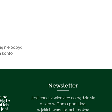
ię nie odbyć.
 konto.
Newsletter
e na
Jeśli chcesz wiedzieć co będzie się
bjęte
działo w Domu pod Lipą,
i ich
 jest
w jakich warsztatach można