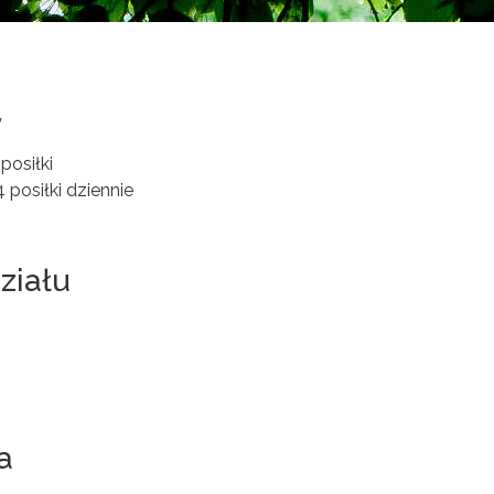
y
posiłki
 posiłki dziennie
ziału
a