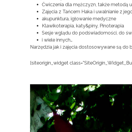
Ćwiczenia dla mężczyzn, także metodą u
Zajęcia z Tańcem Haka i uwalnianie z je
akupunktura, igłowanie medyczne
Klawikoterapia, katy&piny, Pinoterapia
Sesje wglądu do podświadomości, do świ
i wiele innych…
Narzędzia jak i zajęcia dostosowywane są do b
[siteorigin_widget class=”SiteOrigin_Widget_B