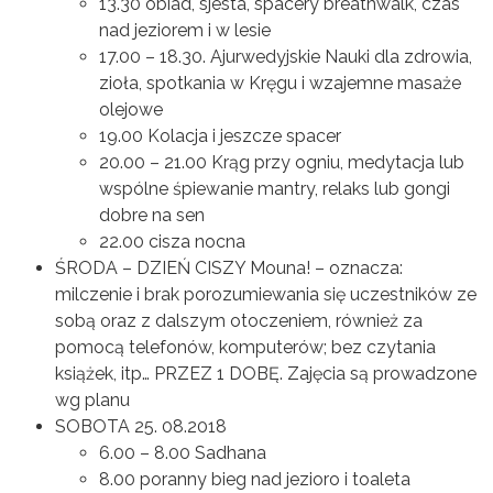
13.30 obiad, sjesta, spacery breathwalk, czas
nad jeziorem i w lesie
17.00 – 18.30. Ajurwedyjskie Nauki dla zdrowia,
zioła, spotkania w Kręgu i wzajemne masaże
olejowe
19.00 Kolacja i jeszcze spacer
20.00 – 21.00 Krąg przy ogniu, medytacja lub
wspólne śpiewanie mantry, relaks lub gongi
dobre na sen
22.00 cisza nocna
ŚRODA – DZIEŃ CISZY Mouna! – oznacza:
milczenie i brak porozumiewania się uczestników ze
sobą oraz z dalszym otoczeniem, również za
pomocą telefonów, komputerów; bez czytania
książek, itp… PRZEZ 1 DOBĘ. Zajęcia są prowadzone
wg planu
SOBOTA 25. 08.2018
6.00 – 8.00 Sadhana
8.00 poranny bieg nad jezioro i toaleta