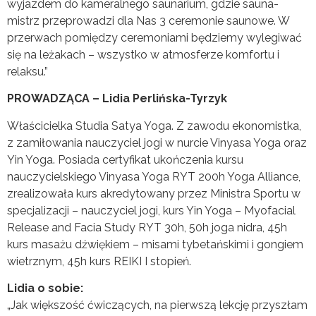
wyjazdem do kameralnego saunarium, gdzie sauna-
mistrz przeprowadzi dla Nas 3 ceremonie saunowe. W
przerwach pomiędzy ceremoniami będziemy wylegiwać
się na leżakach – wszystko w atmosferze komfortu i
relaksu.”
PROWADZĄCA – Lidia Perlińska-Tyrzyk
Właścicielka Studia Satya Yoga. Z zawodu ekonomistka,
z zamiłowania nauczyciel jogi w nurcie Vinyasa Yoga oraz
Yin Yoga. Posiada certyfikat ukończenia kursu
nauczycielskiego Vinyasa Yoga RYT 200h Yoga Alliance,
zrealizowała kurs akredytowany przez Ministra Sportu w
specjalizacji – nauczyciel jogi, kurs Yin Yoga – Myofacial
Release and Facia Study RYT 30h, 50h joga nidra, 45h
kurs masażu dźwiękiem – misami tybetańskimi i gongiem
wietrznym, 45h kurs REIKI I stopień.
Lidia o sobie:
„Jak większość ćwiczących, na pierwszą lekcję przyszłam