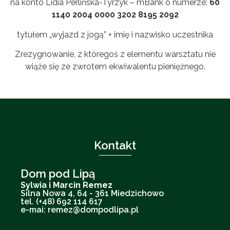
na konto Lidia Perlińska-Tyrzyk – mBank o numerze:
60
1140 2004 0000 3202 8195 2092
tytułem „wyjazd z jogą” + imię i nazwisko uczestnika
Zrezygnowanie, z któregoś z elementu warsztatu nie
wiąże się ze zwrotem ekwiwalentu pieniężnego.
Kontakt
Dom pod Lipą
Sylwia i Marcin Remez
Silna Nowa 4, 64 - 361 Miedzichowo
tel. (+48) 692 114 617
e-mai: remez@dompodlipa.pl