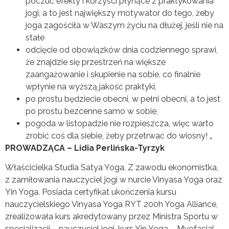
poczuć efekty i korzyści płynące z praktykowania
jogi, a to jest największy motywator do tego, żeby
joga zagościła w Waszym życiu na dłużej, jeśli nie na
stałe
odcięcie od obowiązków dnia codziennego sprawi,
że znajdzie się przestrzeń na większe
zaangażowanie i skupienie na sobie, co finalnie
wpłynie na wyższą jakość praktyki,
po prostu będziecie obecni, w pełni obecni, a to jest
po prostu bezcenne samo w sobie,
pogoda w listopadzie nie rozpieszcza, więc warto
zrobić coś dla siebie, żeby przetrwać do wiosny! „
PROWADZĄCA – Lidia Perlińska-Tyrzyk
Właścicielka Studia Satya Yoga. Z zawodu ekonomistka,
z zamiłowania nauczyciel jogi w nurcie Vinyasa Yoga oraz
Yin Yoga. Posiada certyfikat ukończenia kursu
nauczycielskiego Vinyasa Yoga RYT 200h Yoga Alliance,
zrealizowała kurs akredytowany przez Ministra Sportu w
specjalizacji – nauczyciel jogi, kurs Yin Yoga – Myofacial