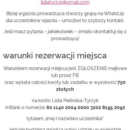
lidiatyrzyk@gmail.com
Bliżej wyjazdu prowadząca stworzy grupę na WhatsUp
dla uczestników wjazdu – umożliwi to szybszy kontakt.
Jeśli masz pytania – jakiekolwiek – śmiało skontaktuj się z
prowadzącą!
warunki rezerwacji miejsca
Warunkiem rezerwacji miejsca jest ZGŁOSZENIE mejlowe
lub przez FB
oraz wpłata całości kwoty lub zadatku w wysokości
750
złotych
na konto Lidia Perlińska-Tyrzyk
mBank o numerze:
60 1140 2004 0000 3202 8195 2092
tytułem „imię i nazwisko uczestnika”
Jeśli nie będziesz mógł/a wziąć udziału w wyjeździe,