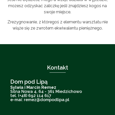
możesz odzyskać zaliczkę jeśli znajdziesz kogoś na
swoje miejsce.
Zrezygnowanie, z któregoś z elementu warsztatu nie
wiąże się ze zwrotem ekwiwalentu pieniężnego.
Kontakt
Dom pod Lipą
Sylwia i Marcin Remez
Silna Nowa 4, 64 - 361 Miedzichowo
tel. (+48) 692 114 617
e-mai: remez@dompodlipa.pl