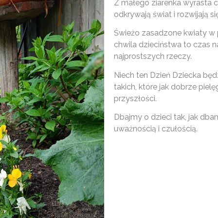
Z małego ziarenka wyrasta coś
odkrywają świat i rozwijają s
Świeżo zasadzone kwiaty w 
chwila dzieciństwa to czas n
najprostszych rzeczy.
Niech ten Dzień Dziecka będz
takich, które jak dobrze piel
przyszłości.
Dbajmy o dzieci tak, jak dba
uważnością i czułością.