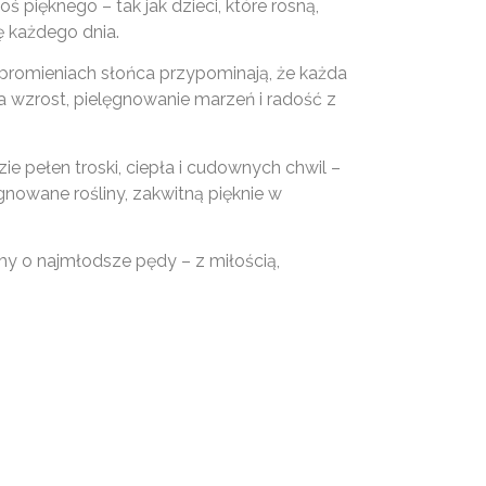
 pięknego – tak jak dzieci, które rosną,
ię każdego dnia.
promieniach słońca przypominają, że każda
a wzrost, pielęgnowanie marzeń i radość z
ie pełen troski, ciepła i cudownych chwil –
ęgnowane rośliny, zakwitną pięknie w
my o najmłodsze pędy – z miłością,