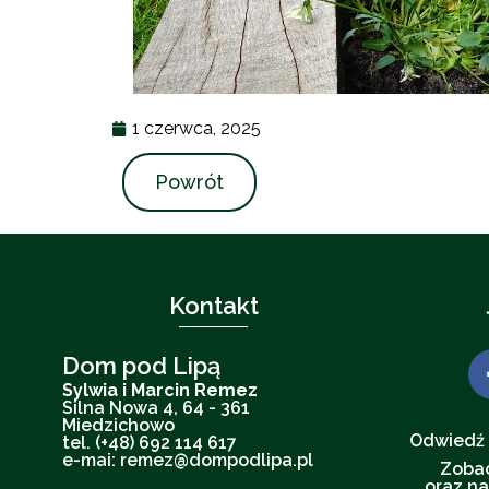
1 czerwca, 2025
Powrót
Kontakt
Dom pod Lipą
Sylwia i Marcin Remez
Silna Nowa 4, 64 - 361
Miedzichowo
Odwiedź 
tel. (+48) 692 114 617
e-mai: remez@dompodlipa.pl
Zobac
oraz na