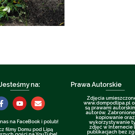
Jesteśmy na:
Prawa Autorskie
Zdjęcia umieszczon
www.dompodlipa.pl o
są prawami autorskim
autorów. Zabronione
kopiowanie oraz
nas na FaceBook i polub!
wykorzystywanie t
zdjęć w Internecie 
z filmy Domu pod Lipą
publikacjach bez z
szych gości na YouTube!