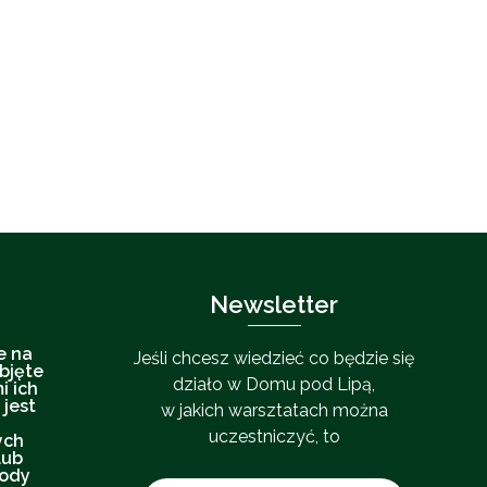
Newsletter
e na
Jeśli chcesz wiedzieć co będzie się
bjęte
działo w Domu pod Lipą,
i ich
 jest
w jakich warsztatach można
uczestniczyć, to
ych
lub
gody