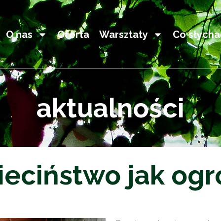
O nas
Oferta
Warsztaty
Co słycha
aktualności
ieciństwo jak ogr