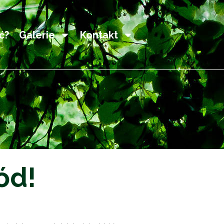
ć?
Galerie
Kontakt
ód!