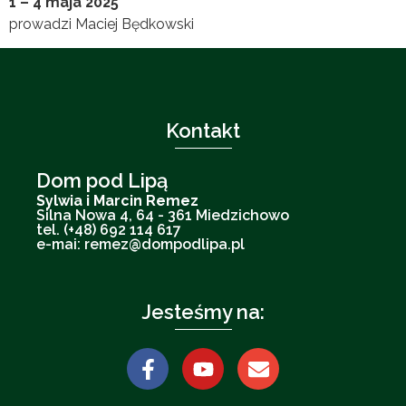
1 – 4 maja 2025
prowadzi Maciej Będkowski
Kontakt
Dom pod Lipą
Sylwia i Marcin Remez
Silna Nowa 4, 64 - 361 Miedzichowo
tel. (+48) 692 114 617
e-mai: remez@dompodlipa.pl
Jesteśmy na: