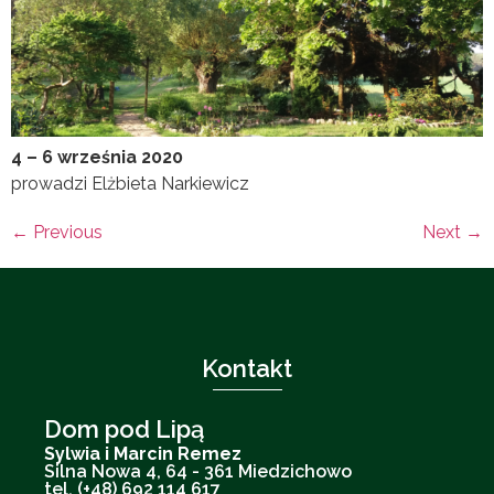
4 – 6 września 2020
prowadzi Elżbieta Narkiewicz
←
Previous
Next
→
Kontakt
Dom pod Lipą
Sylwia i Marcin Remez
Silna Nowa 4, 64 - 361 Miedzichowo
tel. (+48) 692 114 617