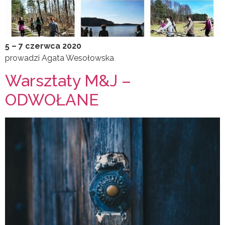
5 – 7 czerwca 2020
prowadzi Agata Wesołowska
Warsztaty M&J –
ODWOŁANE