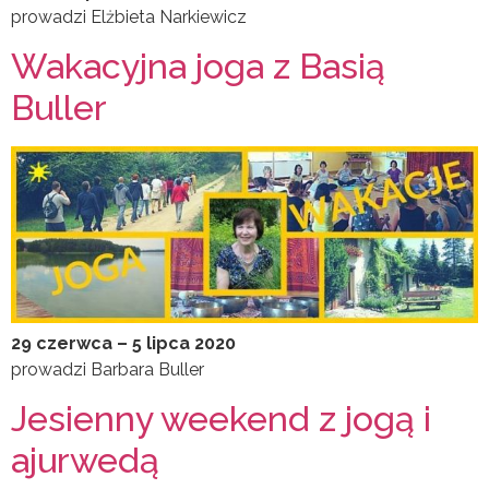
prowadzi Elżbieta Narkiewicz
Wakacyjna joga z Basią
Buller
29 czerwca – 5 lipca 2020
prowadzi Barbara Buller
Jesienny weekend z jogą i
ajurwedą