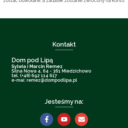
zostać odwołane, a zadatek zostanie zwrócony na konto.
Kontakt
Dom pod Lipą
Sylwia i Marcin Remez
Silna Nowa 4, 64 - 361 Miedzichowo
tel. (+48) 692 114 617
e-mai: remez@dompodlipa.pl
Jesteśmy na: