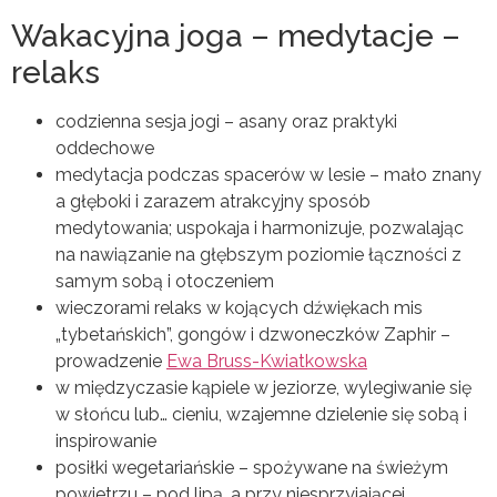
Wakacyjna joga – medytacje –
relaks
codzienna sesja jogi – asany oraz praktyki
oddechowe
medytacja podczas spacerów w lesie – mało znany
a głęboki i zarazem atrakcyjny sposób
medytowania; uspokaja i harmonizuje, pozwalając
na nawiązanie na głębszym poziomie łączności z
samym sobą i otoczeniem
wieczorami relaks w kojących dźwiękach mis
„tybetańskich”, gongów i dzwoneczków Zaphir –
prowadzenie
Ewa Bruss-Kwiatkowska
w międzyczasie kąpiele w jeziorze, wylegiwanie się
w słońcu lub… cieniu, wzajemne dzielenie się sobą i
inspirowanie
posiłki wegetariańskie – spożywane na świeżym
powietrzu – pod lipą, a przy niesprzyjającej