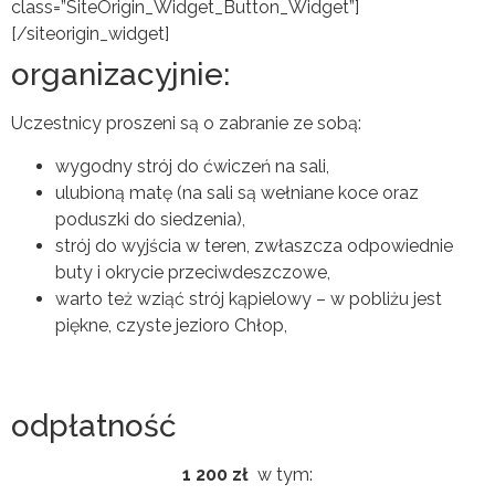
class=”SiteOrigin_Widget_Button_Widget”]
[/siteorigin_widget]
organizacyjnie:
Uczestnicy proszeni są o zabranie ze sobą:
wygodny strój do ćwiczeń na sali,
ulubioną matę (na sali są wełniane koce oraz
poduszki do siedzenia),
strój do wyjścia w teren, zwłaszcza odpowiednie
buty i okrycie przeciwdeszczowe,
warto też wziąć strój kąpielowy – w pobliżu jest
piękne, czyste jezioro Chłop,
Kwestie organizacyjne
odpłatność
1 200 zł
w tym: