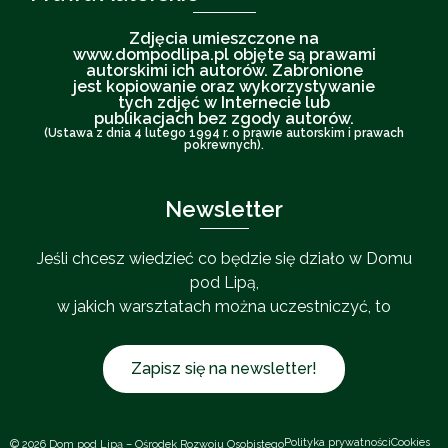
Zdjęcia umieszczone na
www.dompodlipa.pl objęte są prawami
autorskimi ich autorów. Zabronione
jest kopiowanie oraz wykorzystywanie
tych zdjęć w Internecie lub
publikacjach bez zgody autorów.
(Ustawa z dnia 4 lutego 1994 r. o prawie autorskim i prawach
pokrewnych).
Newsletter
Jeśli chcesz wiedzieć co będzie się działo w Domu
pod Lipą,
w jakich warsztatach można uczestniczyć, to
Zapisz się na newsletter!
Polityka prywatności
Cookies
© 2026 Dom pod Lipą – Ośrodek Rozwoju Osobistego