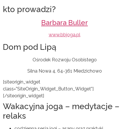
kto prowadzi?
Barbara Buller
www.bbjoga.pl
Dom pod Lipą
Ośrodek Rozwoju Osobistego
Silna Nowa 4, 64-361 Miedzichowo
[siteorigin_widget
class=”SiteOrigin_Widget_Button_Widget”]
[/siteorigin_widget]
Wakacyjna joga – medytacje –
relaks
codzienna sesja jogi – asany oraz praktyki