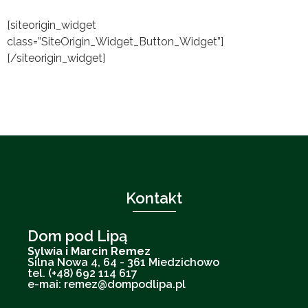
[siteorigin_widget
class=”SiteOrigin_Widget_Button_Widget”]
[/siteorigin_widget]
Kontakt
Dom pod Lipą
Sylwia i Marcin Remez
Silna Nowa 4, 64 - 361 Miedzichowo
tel. (+48) 692 114 617
e-mai: remez@dompodlipa.pl