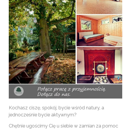
Kochasz ciszę, spokój, bycie wśród natury, a
jednocześnie bycie aktywnym?
Chętnie ugościmy Cię u siebie w zamian za pomoc