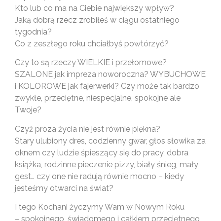
Kto lub co ma na Ciebie największy wpływ?
Jaką dobrą rzecz zrobiłeś w ciągu ostatniego
tygodnia?
Co z zeszłego roku chciałbyś powtórzyć?
Czy to są rzeczy WIELKIE i przełomowe?
SZALONE jak impreza noworoczna? WYBUCHOWE
i KOLOROWE jak fajerwerki? Czy może tak bardzo
zwykłe, przeciętne, niespecjalne, spokojne ale
Twoje?
Czyż proza życia nie jest równie piękna?
Stary ulubiony dres, codzienny gwar, głos słowika za
oknem czy ludzie śpieszący się do pracy, dobra
książka, rodzinne pieczenie pizzy, biały śnieg, mały
gest… czy one nie radują równie mocno – kiedy
jesteśmy otwarci na świat?
I tego Kochani życzymy Wam w Nowym Roku
– spokojnego, świadomego i całkiem przeciętnego