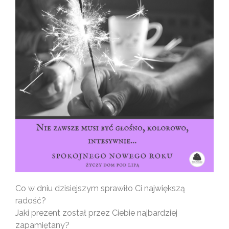
Co w dniu dzisiejszym sprawiło Ci największą
radość?
Jaki prezent został przez Ciebie najbardziej
zapamiętany?