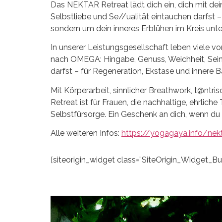
Das NEKTAR Retreat lädt dich ein, dich mit dein
Selbstliebe und Se//ualität eintauchen darfst –
sondern um dein inneres Erblühen im Kreis unt
In unserer Leistungsgesellschaft leben viele 
nach OMEGA: Hingabe, Genuss, Weichheit, Sein.
darfst – für Regeneration, Ekstase und innere B
Mit Körperarbeit, sinnlicher Breathwork, t@ntr
Retreat ist für Frauen, die nachhaltige, ehrli
Selbstfürsorge. Ein Geschenk an dich, wenn du
Alle weiteren Infos:
https://yogagaya.info/nekt
[siteorigin_widget class=”SiteOrigin_Widget_B