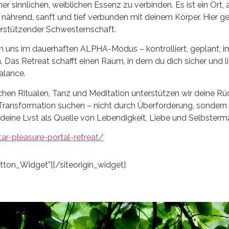
er sinnlichen, weiblichen Essenz zu verbinden. Es ist ein Ort
 nährend, sanft und tief verbunden mit deinem Körper. Hier ge
erstützender Schwesternschaft.
von uns im dauerhaften ALPHA-Modus – kontrolliert, geplant,
 Das Retreat schafft einen Raum, in dem du dich sicher und
alance.
ischen Ritualen, Tanz und Meditation unterstützen wir deine 
che Transformation suchen – nicht durch Überforderung, sonde
 deine Lvst als Quelle von Lebendigkeit, Liebe und Selbster
ar-pleasure-portal-retreat/
utton_Widget”]
[/siteorigin_widget]