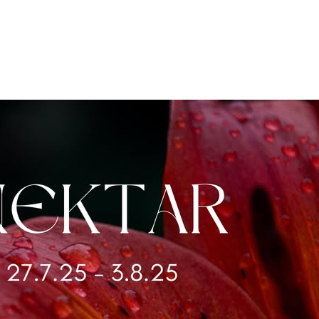
O nas
Oferta
Warsztaty
Co słycha