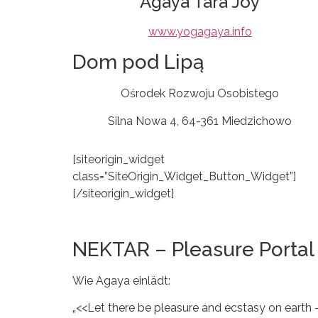
Agaya Tara Joy
www.yogagaya.info
Dom pod Lipą
Ośrodek Rozwoju Osobistego
Silna Nowa 4, 64-361 Miedzichowo
[siteorigin_widget
class=”SiteOrigin_Widget_Button_Widget”]
[/siteorigin_widget]
NEKTAR – Pleasure Portal
Wie Agaya einlädt:
„<<Let there be pleasure and ecstasy on earth –