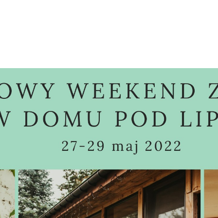
O nas
Oferta
Warsztaty
Co słycha