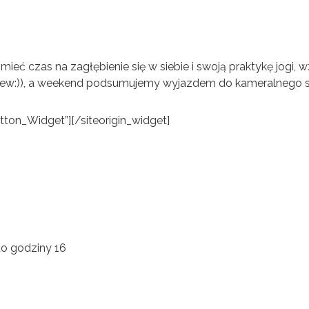
ć czas na zagłębienie się w siebie i swoją praktykę jogi, 
iew:)), a weekend podsumujemy wyjazdem do kameralnego s
utton_Widget”]
[/siteorigin_widget]
o godziny 16