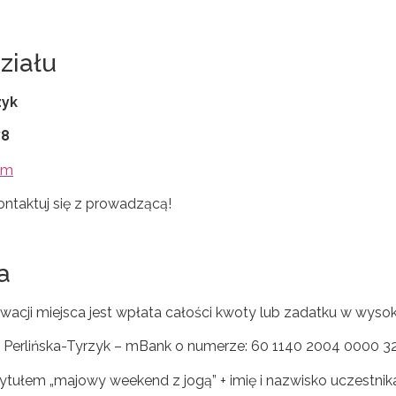
ziału
zyk
78
om
kontaktuj się z prowadzącą!
a
acji miejsca jest wpłata całości kwoty lub zadatku w wyso
a Perlińska-Tyrzyk – mBank o numerze: 60 1140 2004 0000 
tytułem „majowy weekend z jogą” + imię i nazwisko uczestnika