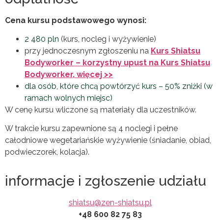
Cena kursu podstawowego wynosi:
2 480 pln
(kurs, nocleg i wyżywienie)
przy jednoczesnym zgłoszeniu na
Kurs Shiatsu
Bodyworker – korzystny upust na Kurs Shiatsu
Bodyworker, więcej >>
dla osób, które chcą powtórzyć kurs – 50% zniżki (w
ramach wolnych miejsc)
W cenę kursu wliczone są materiały dla uczestników.
W trakcie kursu zapewnione są 4 noclegi i pełne
całodniowe wegetariańskie wyżywienie (śniadanie, obiad,
podwieczorek, kolacja).
informacje i zgłoszenie udziału
shiatsu@zen-shiatsu.pl
+48 600 82 75 83