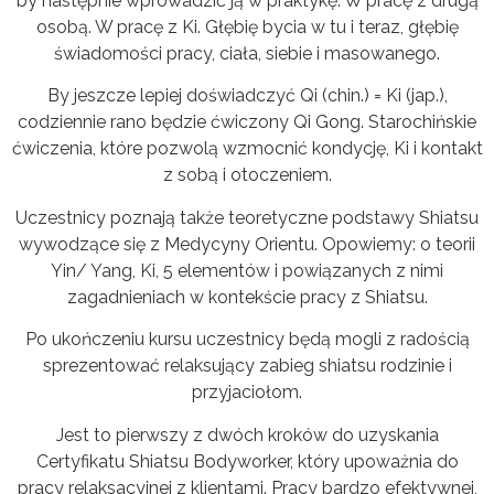
by następnie wprowadzić ją w praktykę. W pracę z drugą
osobą. W pracę z Ki. Głębię bycia w tu i teraz, głębię
świadomości pracy, ciała, siebie i masowanego.
By jeszcze lepiej doświadczyć Qi (chin.) = Ki (jap.),
codziennie rano będzie ćwiczony Qi Gong. Starochińskie
ćwiczenia, które pozwolą wzmocnić kondycję, Ki i kontakt
z sobą i otoczeniem.
Uczestnicy poznają także teoretyczne podstawy Shiatsu
wywodzące się z Medycyny Orientu. Opowiemy: o teorii
Yin/ Yang, Ki, 5 elementów i powiązanych z nimi
zagadnieniach w kontekście pracy z Shiatsu.
Po ukończeniu kursu uczestnicy będą mogli z radością
sprezentować relaksujący zabieg shiatsu rodzinie i
przyjaciołom.
Jest to pierwszy z dwóch kroków do uzyskania
Certyfikatu Shiatsu Bodyworker, który upoważnia do
pracy relaksacyjnej z klientami. Pracy bardzo efektywnej,