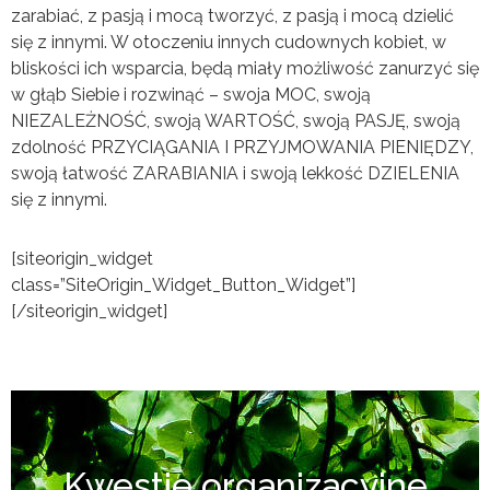
zarabiać, z pasją i mocą tworzyć, z pasją i mocą dzielić
się z innymi. W otoczeniu innych cudownych kobiet, w
bliskości ich wsparcia, będą miały możliwość zanurzyć się
w głąb Siebie i rozwinąć – swoja MOC, swoją
NIEZALEŻNOŚĆ, swoją WARTOŚĆ, swoją PASJĘ, swoją
zdolność PRZYCIĄGANIA I PRZYJMOWANIA PIENIĘDZY,
swoją łatwość ZARABIANIA i swoją lekkość DZIELENIA
się z innymi.
[siteorigin_widget
class=”SiteOrigin_Widget_Button_Widget”]
[/siteorigin_widget]
Kwestie organizacyjne