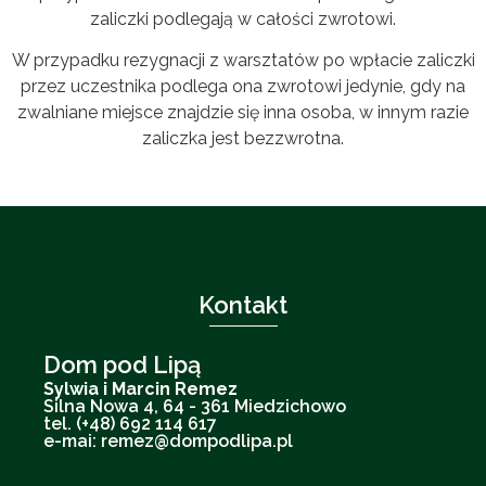
zaliczki podlegają w całości zwrotowi.
W przypadku rezygnacji z warsztatów po wpłacie zaliczki
przez uczestnika podlega ona zwrotowi jedynie, gdy na
zwalniane miejsce znajdzie się inna osoba, w innym razie
zaliczka jest bezzwrotna.
Kontakt
Dom pod Lipą
Sylwia i Marcin Remez
Silna Nowa 4, 64 - 361 Miedzichowo
tel. (+48) 692 114 617
e-mai: remez@dompodlipa.pl