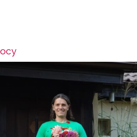
O nas
Oferta
Warsztaty
Co słycha
Mocy