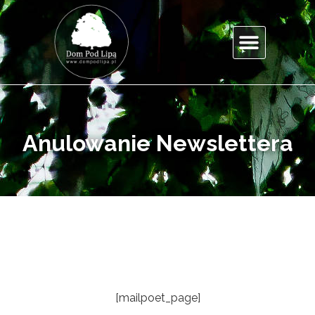
Anulowanie Newslettera
[mailpoet_page]